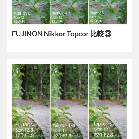
FUJINON Nikkor Topcor 比較③