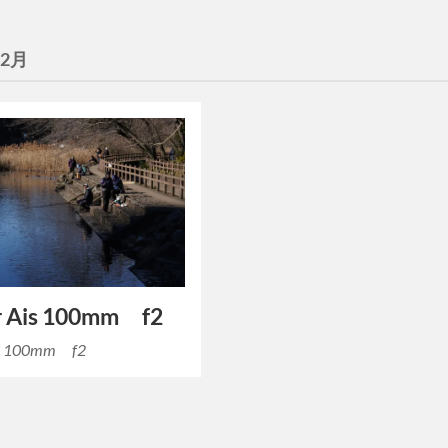
年2月
r Ais 100mm f2
is 100mm f2